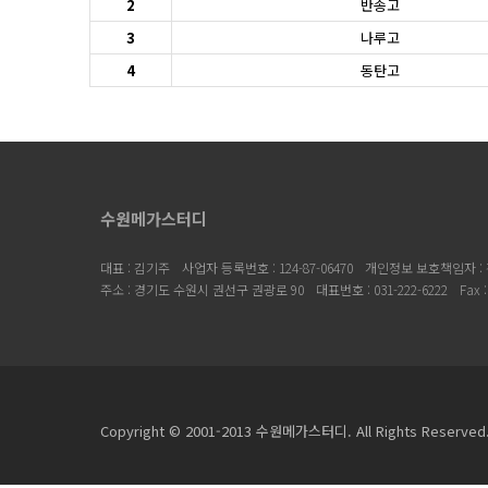
2
반송고
3
나루고
4
동탄고
수원메가스터디
대표 : 김기주
사업자 등록번호 : 124-87-06470
개인정보 보호책임자 :
주소 : 경기도 수원시 권선구 권광로 90
대표번호 : 031-222-6222
Fax 
Copyright © 2001-2013 수원메가스터디. All Rights Reserved