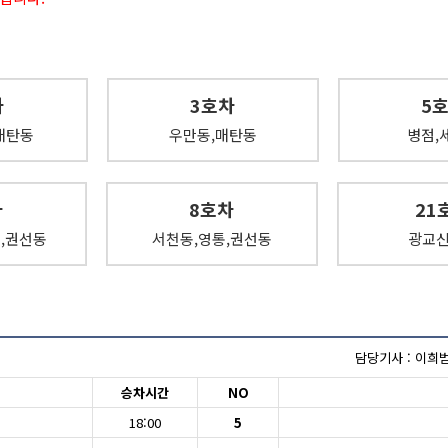
차
3호차
5
매탄동
우만동,매탄동
병점,
차
8호차
21
,권선동
서천동,영통,권선동
광교
담당기사 : 이희범 
승차시간
NO
18:00
5