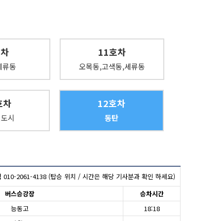
호차
11호차
세류동
오목동,고색동,세류동
호차
12호차
신도시
동탄
010-2061-4138 (탑승 위치 / 시간은 해당 기사분과 확인 하세요)
버스승강장
승차시간
능동고
18:18