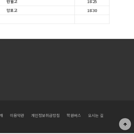
반월고
18:25
망포고
18:30
개
이용약관
개인정보취급방침
학원버스
오시는 길