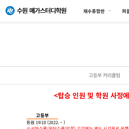
재수종합반
퍼
고등부 커리큘럼
<탑승 인원 및 학원 사정
고등부
등원 19:10 (2022. ~ )
※서머스쿨/윈터스쿨(방학) 기간에는 별도 시간표로 운행